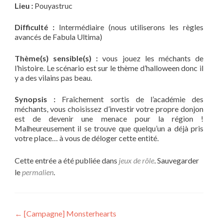
Lieu :
Pouyastruc
Difficulté :
Intermédiaire (nous utiliserons les règles
avancés de Fabula Ultima)
Thème(s) sensible(s) :
vous jouez les méchants de
l’histoire. Le scénario est sur le thème d’halloween donc il
y a des vilains pas beau.
Synopsis :
Fraîchement sortis de l’académie des
méchants, vous choisissez d’investir votre propre donjon
est de devenir une menace pour la région !
Malheureusement il se trouve que quelqu’un a déjà pris
votre place… à vous de déloger cette entité.
Cette entrée a été publiée dans
jeux de rôle
. Sauvegarder
le
permalien
.
Navigation
←
[Campagne] Monsterhearts