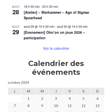
18 h 00 min
-
23 h 30 min
AOÛT
28
[Atelier] – Warhammer – Age of Sigmar
Spearhead
août 29 @ 10 h 00 min
-
août 30 @ 19 h 00 min
AOÛT
29
[Evenement] Olor’on on joue 2026 –
participation
Voir le calendrier
Calendrier des
événements
octobre 2024
L
M
M
J
V
S
D
1
2
3
4
5
6
7
8
9
10
11
12
13