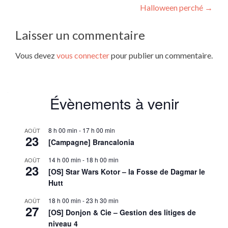
Halloween perché
→
de
l’article
Laisser un commentaire
Vous devez
vous connecter
pour publier un commentaire.
Évènements à venir
8 h 00 min
-
17 h 00 min
AOÛT
23
[Campagne] Brancalonia
14 h 00 min
-
18 h 00 min
AOÛT
23
[OS] Star Wars Kotor – la Fosse de Dagmar le
Hutt
18 h 00 min
-
23 h 30 min
AOÛT
27
[OS] Donjon & Cie – Gestion des litiges de
niveau 4