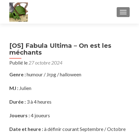
AFFICH
[OS] Fabula Ultima – On est les
méchants
Publié le
27 octobre 2024
Genre :
humour / Jrpg / halloween
MJ :
Julien
Durée :
3 à 4 heures
Joueurs :
4 joueurs
Date et heure :
à définir courant Septembre / Octobre