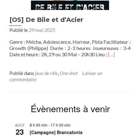
[OS] De Bile et d’Acier
Publié le
29 mai 2025
Genre : Mécha, Adolescence, Horreur, Pbta Facilitateur :
Growth (Philippe) Durée : 2-3 heures Joueureuses : 3-4
En
Date et heure : 28, 29 ou 30 Mai – 20h30 Lieu :
[…]
savoir
plus
sur[OS]
Publié dans
jeux de rôle
,
One shot
Laisser un
De
commentaire
Bile
et
d’Acier
Évènements à venir
8 h 00 min
-
17 h 00 min
AOÛT
23
[Campagne] Brancalonia