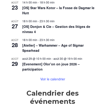
14 h 00 min
-
18 h 00 min
AOÛT
23
[OS] Star Wars Kotor – la Fosse de Dagmar le
Hutt
18 h 00 min
-
23 h 30 min
AOÛT
27
[OS] Donjon & Cie – Gestion des litiges de
niveau 4
18 h 00 min
-
23 h 30 min
AOÛT
28
[Atelier] – Warhammer – Age of Sigmar
Spearhead
août 29 @ 10 h 00 min
-
août 30 @ 19 h 00 min
AOÛT
29
[Evenement] Olor’on on joue 2026 –
participation
Voir le calendrier
Calendrier des
événements