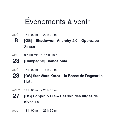
Évènements à venir
14 h 00 min
-
23 h 30 min
AOÛT
8
[OS] – Shadowrun Anarchy 2.0 – Operazioa
Xingar
8 h 00 min
-
17 h 00 min
AOÛT
23
[Campagne] Brancalonia
14 h 00 min
-
18 h 00 min
AOÛT
23
[OS] Star Wars Kotor – la Fosse de Dagmar le
Hutt
18 h 00 min
-
23 h 30 min
AOÛT
27
[OS] Donjon & Cie – Gestion des litiges de
niveau 4
18 h 00 min
-
23 h 30 min
AOÛT