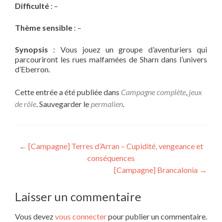
Difficulté
: –
Thème sensible
: –
Synopsis
: Vous jouez un groupe d’aventuriers qui
parcouriront les rues malfamées de Sharn dans l’univers
d’Eberron.
Cette entrée a été publiée dans
Campagne complète
,
jeux
de rôle
. Sauvegarder le
permalien
.
Navigation
←
[Campagne] Terres d’Arran – Cupidité, vengeance et
conséquences
de
[Campagne] Brancalonia
→
l’article
Laisser un commentaire
Vous devez
vous connecter
pour publier un commentaire.