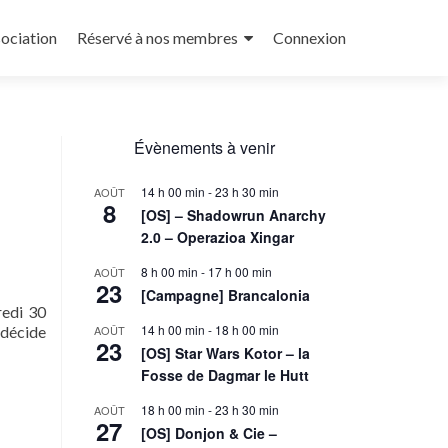
sociation
Réservé à nos membres
Connexion
Évènements à venir
14 h 00 min
-
23 h 30 min
AOÛT
8
[OS] – Shadowrun Anarchy
2.0 – Operazioa Xingar
8 h 00 min
-
17 h 00 min
AOÛT
23
[Campagne] Brancalonia
redi 30
14 h 00 min
-
18 h 00 min
 décide
AOÛT
23
[OS] Star Wars Kotor – la
Fosse de Dagmar le Hutt
18 h 00 min
-
23 h 30 min
AOÛT
27
[OS] Donjon & Cie –