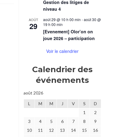
Gestion des litiges de
niveau 4
août 29 @ 10 h 00 min
-
août 30 @
AOÛT
29
19 h 00 min
[Evenement] Olor’on on
joue 2026 – participation
Voir le calendrier
Calendrier des
événements
août 2026
L
M
M
J
V
S
D
1
2
3
4
5
6
7
8
9
10
11
12
13
14
15
16