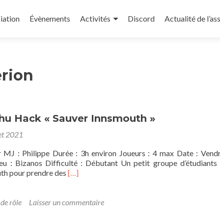
iation
Évènements
Activités
Discord
Actualité de l’as
rion
lhu Hack « Sauver Innsmouth »
let 2021
 MJ : Philippe Durée : 3h environ Joueurs : 4 max Date : Vend
ieu : Bizanos Difficulté : Débutant Un petit groupe d’étudiants
En
uth pour prendre des
[…]
savoir
plus
sur[OS]
 de rôle
Laisser un commentaire
Cthulhu