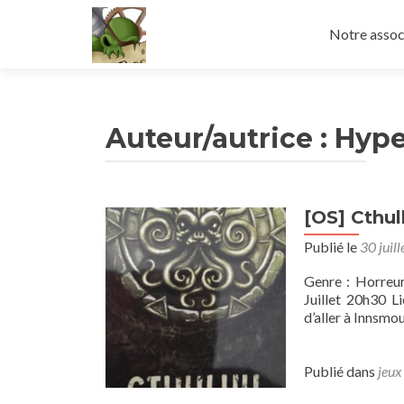
Aller
au
Notre assoc
contenu
principal
Auteur/autrice :
Hype
[OS] Cthu
Publié le
30 juil
Genre : Horreur
Juillet 20h30 L
d’aller à Innsmo
Publié dans
jeux