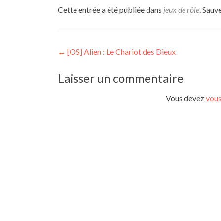
Cette entrée a été publiée dans
jeux de rôle
. Sauv
Navigation
←
[OS] Alien : Le Chariot des Dieux
de
Laisser un commentaire
l’article
Vous devez
vous