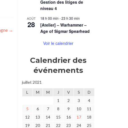
Gestion des litiges de
niveau 4
18 h 00 min
-
23 h 30 min
AOÛT
28
[Atelier] – Warhammer –
tagne
→
Age of Sigmar Spearhead
Voir le calendrier
Calendrier des
événements
juillet 2021
L
M
M
J
V
S
D
1
2
3
4
5
6
7
8
9
10
11
12
13
14
15
16
17
18
19
20
21
22
23
24
25