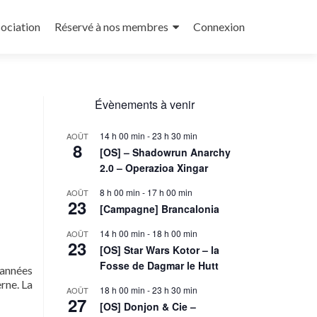
sociation
Réservé à nos membres
Connexion
Évènements à venir
14 h 00 min
-
23 h 30 min
AOÛT
8
[OS] – Shadowrun Anarchy
2.0 – Operazioa Xingar
8 h 00 min
-
17 h 00 min
AOÛT
23
[Campagne] Brancalonia
14 h 00 min
-
18 h 00 min
AOÛT
23
[OS] Star Wars Kotor – la
Fosse de Dagmar le Hutt
 années
rne. La
18 h 00 min
-
23 h 30 min
AOÛT
27
[OS] Donjon & Cie –