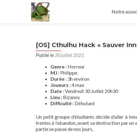
Aller
au
Notre assoc
contenu
principal
[OS] Cthulhu Hack « Sauver In
Publié le
30 juillet 2021
Genre
: Horreur
MJ
: Philippe
Durée
: 3h environ
Joueurs
: 4 max
Date
: Vendredi 30 Juillet 20h30
Lieu :
Bizanos
Difficulté :
Débutant
Un petit groupe d’étudiants décide d’aller à In
trentes à l’abandon, avant sa destruction par un 
partie se passe de nos jours.