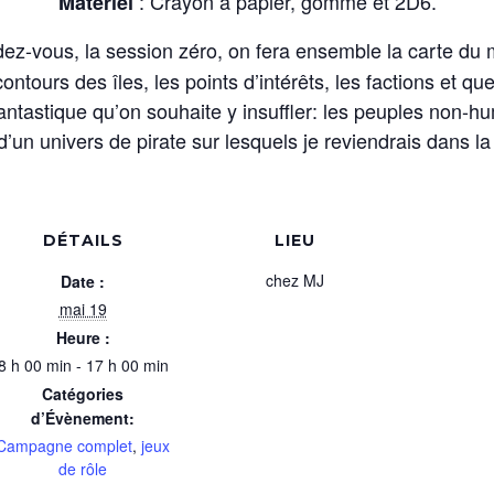
: Crayon à papier, gomme et 2D6.
Matériel
dez-vous, la session zéro, on fera ensemble la carte du 
ntours des îles, les points d’intérêts, les factions et 
antastique qu’on souhaite y insuffler: les peuples non-
d’un univers de pirate sur lesquels je reviendrais dans l
DÉTAILS
LIEU
chez MJ
Date :
mai 19
Heure :
8 h 00 min - 17 h 00 min
Catégories
d’Évènement:
Campagne complet
,
jeux
de rôle