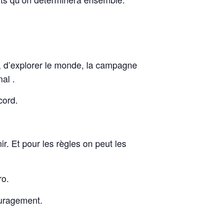
r, d’explorer le monde, la campagne
al .
cord.
r. Et pour les règles on peut les
ro.
ouragement.