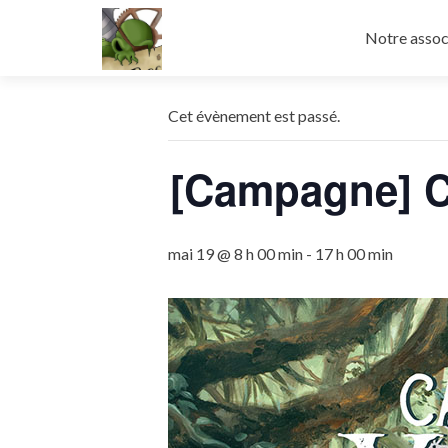
Aller
au
Notre assoc
contenu
principal
Cet évènement est passé.
[Campagne] C
mai 19 @ 8 h 00 min
-
17 h 00 min