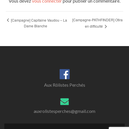
Vous devez
vous connecter
pour publier un commentaire.
[Campagne-PATHFINDER] Otira
[Campagne] Capitaine Vaudou – La
Dame Blanche
en difficulté
Aux Rôlistes Perchés
auxrolistesperches@gmail.com