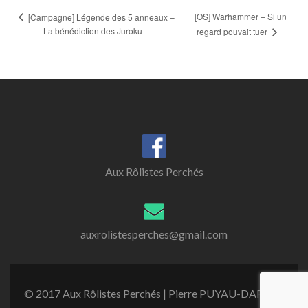
[OS] Warhammer – Si un
[Campagne] Légende des 5 anneaux –
La bénédiction des Juroku
regard pouvait tuer
Aux Rôlistes Perchés
auxrolistesperches@gmail.com
© 2017 Aux Rôlistes Perchés | Pierre PUYAU-DAREYT