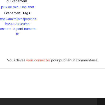
d’Évènement:
jeux de rôle
,
One shot
Évènement Tags:
ttps://auxrolistesperches.
fr/2026/02/20/os-
cosmere-le-pont-numero-
9/
Vous devez
vous connecter
pour publier un commentaire.