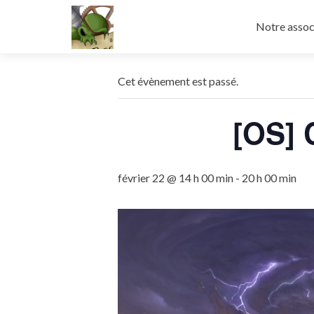
Aller
au
Notre assoc
contenu
principal
Cet évènement est passé.
[OS] 
février 22 @ 14 h 00 min
-
20 h 00 min