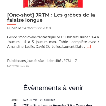
[One-shot] JRTM : Les grébes de la
falaise longue
Publié le
14 décembre 2018
Genre : médiévale-fantastique MJ : Thibaut Durée : 3-4 h
Joueurs : 4 à 5 joueurs max. Table complète avec :
En
Amandine, Leslie, David O. , Julius, Laurent Date :
[…]
savoir
plus
sur[One-
Publié dans
jeux de rôle
Identifié
JRTM
7
shot]
commentaires
JRTM
:
Les
grébes
Évènements à venir
de
la
falaise
14 h 00 min
-
23 h 30 min
AOÛT
longue
8
[OS] – Shadowrun Anarchy 2.0 – Operazioa