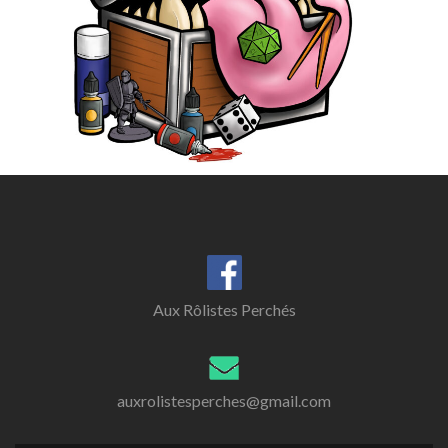
Aux Rôlistes Perchés
auxrolistesperches@gmail.com