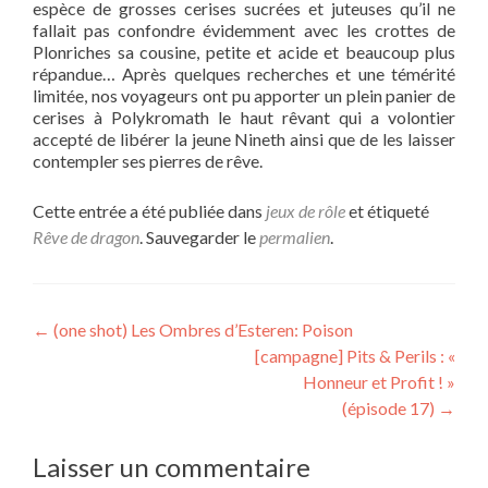
espèce de grosses cerises sucrées et juteuses qu’il ne
fallait pas confondre évidemment avec les crottes de
Plonriches sa cousine, petite et acide et beaucoup plus
répandue… Après quelques recherches et une témérité
limitée, nos voyageurs ont pu apporter un plein panier de
cerises à Polykromath le haut rêvant qui a volontier
accepté de libérer la jeune Nineth ainsi que de les laisser
contempler ses pierres de rêve.
Cette entrée a été publiée dans
jeux de rôle
et étiqueté
Rêve de dragon
. Sauvegarder le
permalien
.
Navigation
←
(one shot) Les Ombres d’Esteren: Poison
[campagne] Pits & Perils : «
de
Honneur et Profit ! »
l’article
(épisode 17)
→
Laisser un commentaire