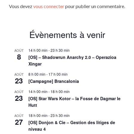
Vous devez
vous connecter
pour publier un commentaire.
Évènements à venir
14 h 00 min
-
23 h 30 min
AOÛT
8
[OS] – Shadowrun Anarchy 2.0 – Operazioa
Xingar
8 h 00 min
-
17 h 00 min
AOÛT
23
[Campagne] Brancalonia
14 h 00 min
-
18 h 00 min
AOÛT
23
[OS] Star Wars Kotor – la Fosse de Dagmar le
Hutt
18 h 00 min
-
23 h 30 min
AOÛT
27
[OS] Donjon & Cie – Gestion des litiges de
niveau 4