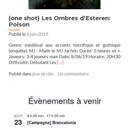
(one shot) Les Ombres d’Esteren:
Poison
Publié le
8 juin 2019
Genre: médiéval aux accents horrifique et gothique
(enquête) MJ : Math le MJ farfelu Durée: 5 heures et +
Joueurs: 3-4 joueurs max Date: 8/06/19 Horaire: 20H30
En
Difficulté: Débutant Les
[…]
savoir
plus
Publié dans
jeux de rôle
Un commentaire
sur(one
shot)
Les
Ombres
Évènements à venir
d’Esteren:
Poison
8 h 00 min
-
17 h 00 min
AOÛT
23
[Campagne] Brancalonia