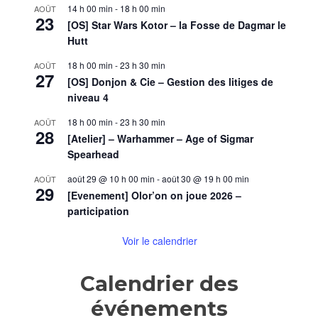
14 h 00 min
-
18 h 00 min
AOÛT
23
[OS] Star Wars Kotor – la Fosse de Dagmar le
Hutt
18 h 00 min
-
23 h 30 min
AOÛT
27
[OS] Donjon & Cie – Gestion des litiges de
niveau 4
18 h 00 min
-
23 h 30 min
AOÛT
28
[Atelier] – Warhammer – Age of Sigmar
Spearhead
août 29 @ 10 h 00 min
-
août 30 @ 19 h 00 min
AOÛT
29
[Evenement] Olor’on on joue 2026 –
participation
Voir le calendrier
Calendrier des
événements