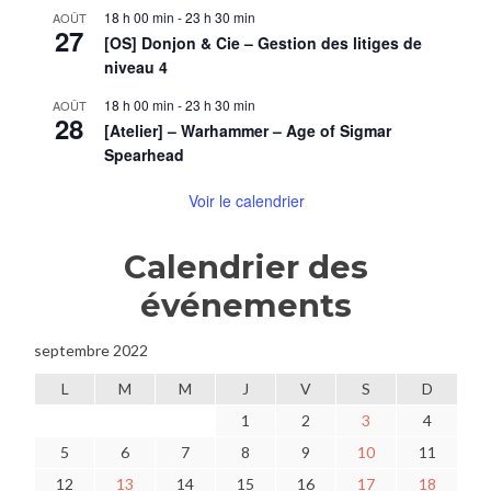
18 h 00 min
-
23 h 30 min
AOÛT
27
[OS] Donjon & Cie – Gestion des litiges de
niveau 4
18 h 00 min
-
23 h 30 min
AOÛT
28
[Atelier] – Warhammer – Age of Sigmar
Spearhead
Voir le calendrier
Calendrier des
événements
septembre 2022
L
M
M
J
V
S
D
1
2
3
4
5
6
7
8
9
10
11
12
13
14
15
16
17
18