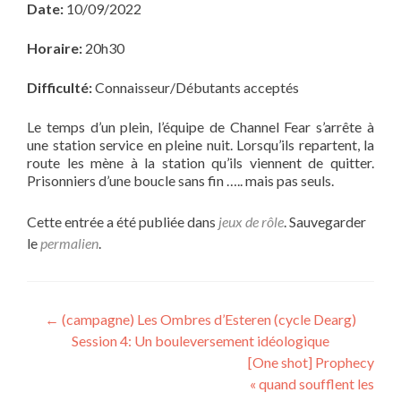
Date:
10/09/2022
Horaire:
20h30
Difficulté:
Connaisseur/Débutants acceptés
Le temps d’un plein, l’équipe de Channel Fear s’arrête à
une station service en pleine nuit. Lorsqu’ils repartent, la
route les mène à la station qu’ils viennent de quitter.
Prisonniers d’une boucle sans fin ….. mais pas seuls.
Cette entrée a été publiée dans
jeux de rôle
. Sauvegarder
le
permalien
.
Navigation
←
(campagne) Les Ombres d’Esteren (cycle Dearg)
Session 4: Un bouleversement idéologique
de
[One shot] Prophecy
l’article
« quand soufflent les