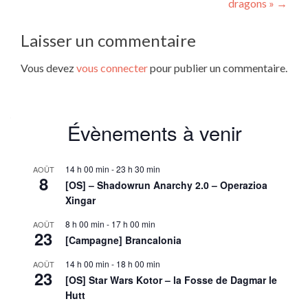
dragons »
→
Laisser un commentaire
Vous devez
vous connecter
pour publier un commentaire.
Évènements à venir
14 h 00 min
-
23 h 30 min
AOÛT
8
[OS] – Shadowrun Anarchy 2.0 – Operazioa
Xingar
8 h 00 min
-
17 h 00 min
AOÛT
23
[Campagne] Brancalonia
14 h 00 min
-
18 h 00 min
AOÛT
23
[OS] Star Wars Kotor – la Fosse de Dagmar le
Hutt