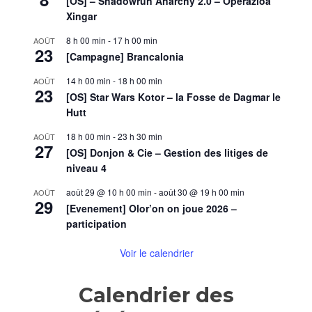
[OS] – Shadowrun Anarchy 2.0 – Operazioa
Xingar
8 h 00 min
-
17 h 00 min
AOÛT
23
[Campagne] Brancalonia
14 h 00 min
-
18 h 00 min
AOÛT
23
[OS] Star Wars Kotor – la Fosse de Dagmar le
Hutt
18 h 00 min
-
23 h 30 min
AOÛT
27
[OS] Donjon & Cie – Gestion des litiges de
niveau 4
août 29 @ 10 h 00 min
-
août 30 @ 19 h 00 min
AOÛT
29
[Evenement] Olor’on on joue 2026 –
participation
Voir le calendrier
Calendrier des