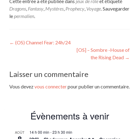
Cette entrée a été publiée dans
jeux de rôle
et étiqueté
Dragons
,
Fantasy
,
Mystéres
,
Prophecy
,
Voyage
. Sauvegarder
le
permalien
.
Navigation
←
(OS) Channel Fear: 24h/24
[OS] – Sombre -House of
de
the Rising Dead
→
l’article
Laisser un commentaire
Vous devez
vous connecter
pour publier un commentaire.
Évènements à venir
14 h 00 min
-
23 h 30 min
AOÛT
8