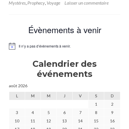
sur[One
Mystéres
,
Prophecy
,
Voyage
Laisser un commentaire
shot]
Prophecy
« quand
soufflent
Évènements à venir
les
dragons »
Il n’y a pas d’évènements à venir.
Notice
Calendrier des
événements
août 2026
L
M
M
J
V
S
D
1
2
3
4
5
6
7
8
9
10
11
12
13
14
15
16