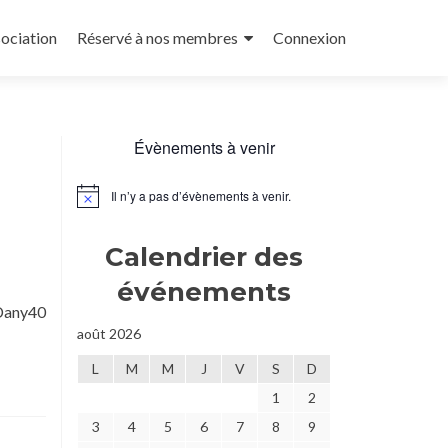
sociation
Réservé à nos membres
Connexion
Évènements à venir
Il n’y a pas d’évènements à venir.
Notice
Calendrier des
événements
 Dany40
août 2026
L
M
M
J
V
S
D
1
2
3
4
5
6
7
8
9