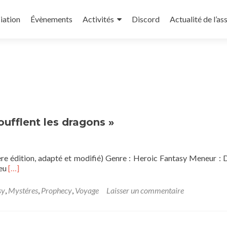
iation
Évènements
Activités
Discord
Actualité de l’as
ufflent les dragons »
1ere édition, adapté et modifié) Genre : Heroic Fantasy Meneur :
En
ieu
[…]
savoir
plus
sy
,
Mystéres
,
Prophecy
,
Voyage
Laisser un commentaire
sur[One
shot]
Prophecy