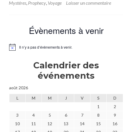
sur[One
Mystéres
,
Prophecy
,
Voyage
Laisser un commentaire
shot]
Prophecy
« quand
soufflent
Évènements à venir
les
dragons »
Il n’y a pas d’évènements à venir.
Notice
Calendrier des
événements
août 2026
L
M
M
J
V
S
D
1
2
3
4
5
6
7
8
9
10
11
12
13
14
15
16