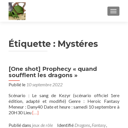
AFFICH
Étiquette :
Mystéres
[One shot] Prophecy « quand
soufflent les dragons »
Publié le
10 septembre 2022
Scénario : Le sang de Kezyr (scénario officiel 1ere
édition, adapté et modifié) Genre : Heroic Fantasy
Meneur : Dany40 Date et heure : samedi 10 septembre à
En
20H30 Lieu
[…]
savoir
plus
Publié dans
jeux de rôle
Identifié
Dragons
,
Fantasy
,