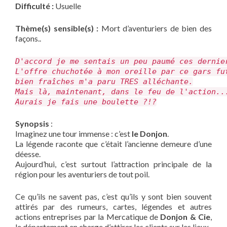
Difficulté :
Usuelle
Thème(s) sensible(s) :
Mort d’aventuriers de bien des
façons..
D'accord je me sentais un peu paumé ces dernie
L'offre chuchotée à mon oreille par ce gars fu
bien fraîches m'a paru TRES alléchante.
Mais là, maintenant, dans le feu de l'action..
Aurais je fais une boulette ?!?
Synopsis
:
Imaginez une tour immense : c’est
le Donjon
.
La légende raconte que c’était l’ancienne demeure d’une
déesse.
Aujourd’hui, c’est surtout l’attraction principale de la
région pour les aventuriers de tout poil.
Ce qu’ils ne savent pas, c’est qu’ils y sont bien souvent
attirés par des rumeurs, cartes, légendes et autres
actions entreprises par la Mercatique de
Donjon & Cie
,
le département en charge d’attirer les clients sur les lieux.