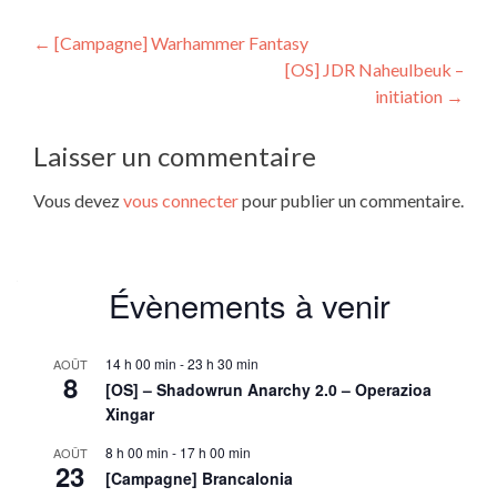
Navigation
←
[Campagne] Warhammer Fantasy
[OS] JDR Naheulbeuk –
de
initiation
→
l’article
Laisser un commentaire
Vous devez
vous connecter
pour publier un commentaire.
Évènements à venir
14 h 00 min
-
23 h 30 min
AOÛT
8
[OS] – Shadowrun Anarchy 2.0 – Operazioa
Xingar
8 h 00 min
-
17 h 00 min
AOÛT
23
[Campagne] Brancalonia