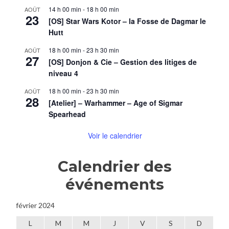
14 h 00 min
-
18 h 00 min
AOÛT
23
[OS] Star Wars Kotor – la Fosse de Dagmar le
Hutt
18 h 00 min
-
23 h 30 min
AOÛT
27
[OS] Donjon & Cie – Gestion des litiges de
niveau 4
18 h 00 min
-
23 h 30 min
AOÛT
28
[Atelier] – Warhammer – Age of Sigmar
Spearhead
Voir le calendrier
Calendrier des
événements
février 2024
L
M
M
J
V
S
D