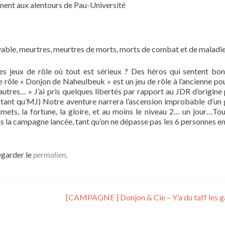
ement aux alentours de Pau-Université
lvable, meurtres, meurtres de morts, morts de combat et de maladi
es jeux de rôle où tout est sérieux ? Des héros qui sentent bo
 rôle « Donjon de Naheulbeuk » est un jeu de rôle à l’ancienne po
utres… » J’ai pris quelques libertés par rapport au JDR d’origine 
n tant qu’MJ) Notre aventure narrera l’ascension improbable d’un
mets, la fortune, la gloire, et au moins le niveau 2… un jour…Tou
is la campagne lancée, tant qu’on ne dépasse pas les 6 personnes 
egarder le
permalien
.
[CAMPAGNE ] Donjon & Cie – Y’a du taff les g