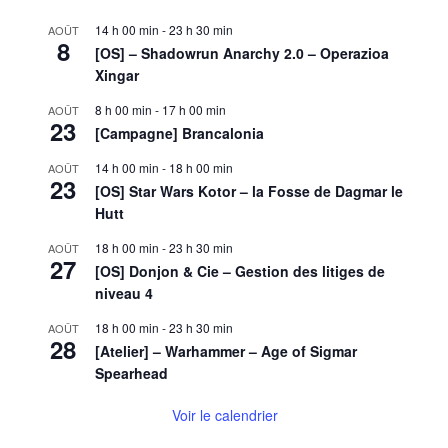
14 h 00 min
-
23 h 30 min
AOÛT
8
[OS] – Shadowrun Anarchy 2.0 – Operazioa
Xingar
8 h 00 min
-
17 h 00 min
AOÛT
23
[Campagne] Brancalonia
14 h 00 min
-
18 h 00 min
AOÛT
23
[OS] Star Wars Kotor – la Fosse de Dagmar le
Hutt
18 h 00 min
-
23 h 30 min
AOÛT
27
[OS] Donjon & Cie – Gestion des litiges de
niveau 4
18 h 00 min
-
23 h 30 min
AOÛT
28
[Atelier] – Warhammer – Age of Sigmar
Spearhead
Voir le calendrier