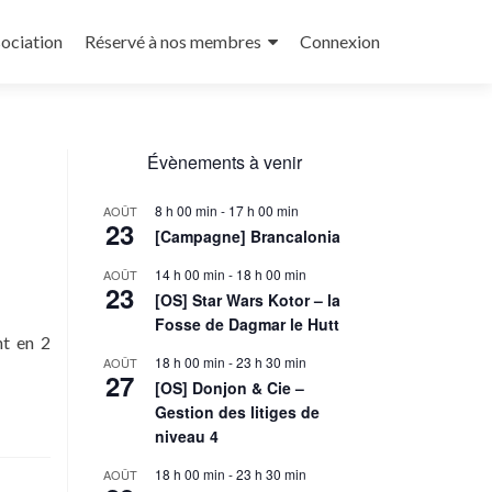
sociation
Réservé à nos membres
Connexion
Évènements à venir
8 h 00 min
-
17 h 00 min
AOÛT
23
[Campagne] Brancalonia
14 h 00 min
-
18 h 00 min
AOÛT
23
[OS] Star Wars Kotor – la
Fosse de Dagmar le Hutt
nt en 2
18 h 00 min
-
23 h 30 min
AOÛT
27
[OS] Donjon & Cie –
Gestion des litiges de
niveau 4
18 h 00 min
-
23 h 30 min
AOÛT