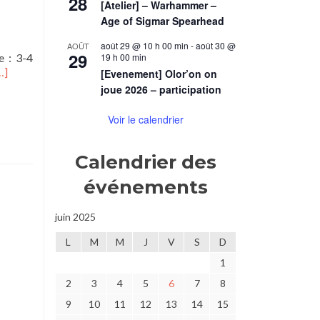
28
[Atelier] – Warhammer –
Age of Sigmar Spearhead
août 29 @ 10 h 00 min
-
août 30 @
AOÛT
29
e : 3-4
19 h 00 min
n
…]
[Evenement] Olor’on on
avoir
joue 2026 – participation
lus
ur[OS]
Voir le calendrier
rophée
ombre
Calendrier des
oussière
événements
’étoiles
juin 2025
L
M
M
J
V
S
D
1
2
3
4
5
6
7
8
9
10
11
12
13
14
15