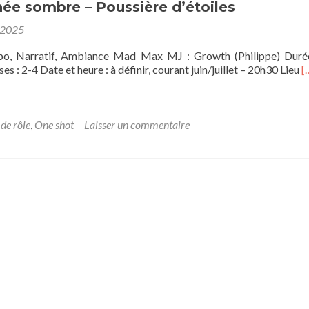
Wulin
ée sombre – Poussière d’étoiles
 2025
po, Narratif, Ambiance Mad Max MJ : Growth (Philippe) Duré
E
s : 2-4 Date et heure : à définir, courant juin/juillet – 20h30 Lieu
[
s
p
s
T
 de rôle
,
One shot
Laisser un commentaire
s
–
P
d