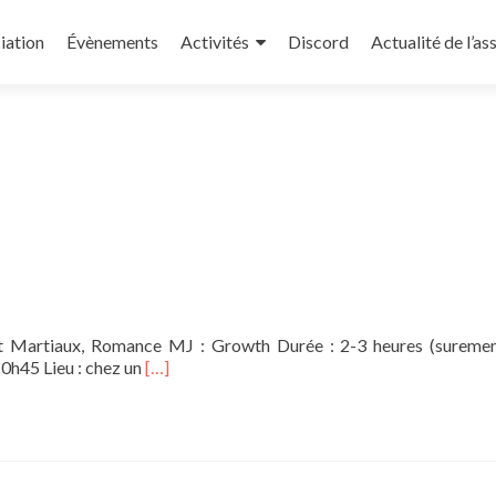
iation
Évènements
Activités
Discord
Actualité de l’as
rt Martiaux, Romance MJ : Growth Durée : 2-3 heures (sureme
En
 20h45 Lieu : chez un
[…]
savoir
plus
sur[OS]
Cœur
de