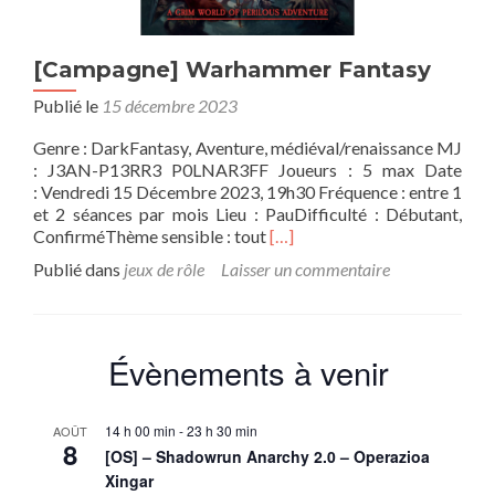
[Campagne] Warhammer Fantasy
Publié le
15 décembre 2023
Genre : DarkFantasy, Aventure, médiéval/renaissance MJ
: J3AN-P13RR3 P0LNAR3FF Joueurs : 5 max Date
: Vendredi 15 Décembre 2023, 19h30 Fréquence : entre 1
et 2 séances par mois Lieu : PauDifficulté : Débutant,
En
ConfirméThème sensible : tout
[…]
savoir
Publié dans
jeux de rôle
Laisser un commentaire
plus
sur[Campagne]
Warhammer
Fantasy
Évènements à venir
14 h 00 min
-
23 h 30 min
AOÛT
8
[OS] – Shadowrun Anarchy 2.0 – Operazioa
Xingar