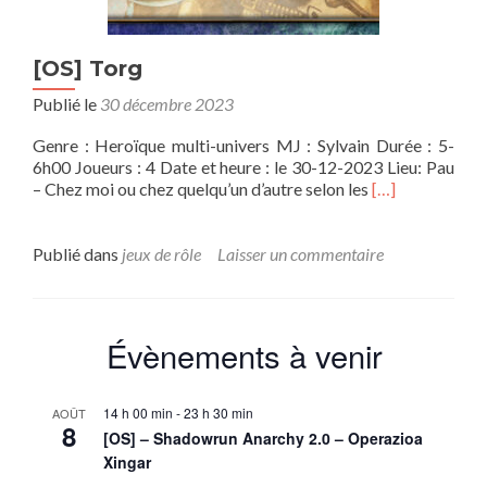
[OS] Torg
Publié le
30 décembre 2023
Genre : Heroïque multi-univers MJ : Sylvain Durée : 5-
6h00 Joueurs : 4 Date et heure : le 30-12-2023 Lieu: Pau
En
– Chez moi ou chez quelqu’un d’autre selon les
[…]
savoir
plus
sur[OS]
Publié dans
jeux de rôle
Laisser un commentaire
Torg
Évènements à venir
14 h 00 min
-
23 h 30 min
AOÛT
8
[OS] – Shadowrun Anarchy 2.0 – Operazioa
Xingar