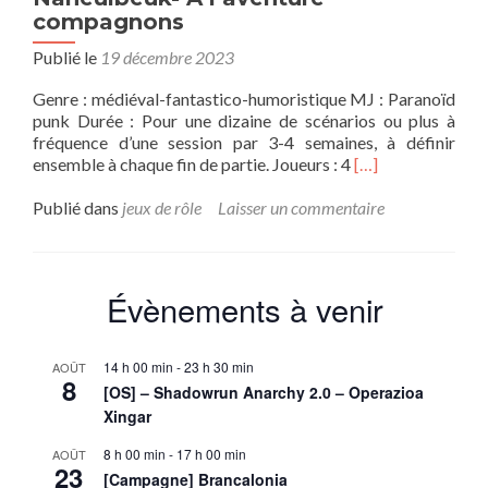
compagnons
Publié le
19 décembre 2023
Genre : médiéval-fantastico-humoristique MJ : Paranoïd
punk Durée : Pour une dizaine de scénarios ou plus à
fréquence d’une session par 3-4 semaines, à définir
En
ensemble à chaque fin de partie. Joueurs : 4
[…]
savoir
plus
Publié dans
jeux de rôle
Laisser un commentaire
sur[Campagne]
Donjon
de
Naheulbeuk-
Évènements à venir
A
l’aventure
compagnons
14 h 00 min
-
23 h 30 min
AOÛT
8
[OS] – Shadowrun Anarchy 2.0 – Operazioa
Xingar
8 h 00 min
-
17 h 00 min
AOÛT
23
[Campagne] Brancalonia