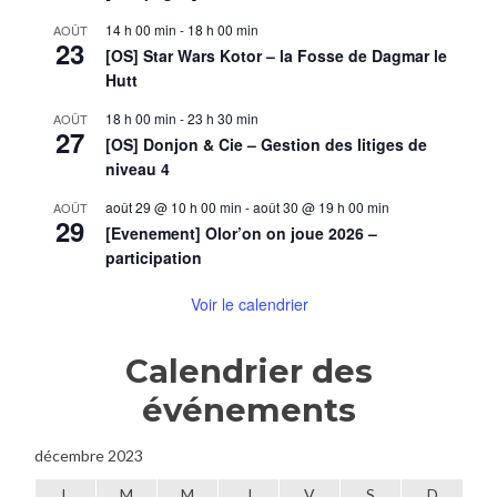
14 h 00 min
-
18 h 00 min
AOÛT
23
[OS] Star Wars Kotor – la Fosse de Dagmar le
Hutt
18 h 00 min
-
23 h 30 min
AOÛT
27
[OS] Donjon & Cie – Gestion des litiges de
niveau 4
août 29 @ 10 h 00 min
-
août 30 @ 19 h 00 min
AOÛT
29
[Evenement] Olor’on on joue 2026 –
participation
Voir le calendrier
Calendrier des
événements
décembre 2023
L
M
M
J
V
S
D