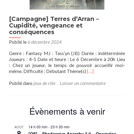
[Campagne] Terres d’Arran –
Cupidité, vengeance et
conséquences
Publié le
6 décembre 2024
Genre : Fantasy MJ : Tass’yn (JB) Durée : indéterminée
Joueurs : 4-5 Date et heure : Le 6 Décembre à 20h Lieu
: Chez un joueur, le temps de pouvoir accueillir moi-
En
même. Difficulté : Débutant Thème(s)
[…]
savoir
plus
Publié dans
jeux de rôle
Laisser un commentaire
sur[Campagne]
Terres
d’Arran
–
Évènements à venir
Cupidité,
vengeance
et
14 h 00 min
-
23 h 30 min
AOÛT
conséquences
8
[OS] – Shadowrun Anarchy 2.0 – Operazioa