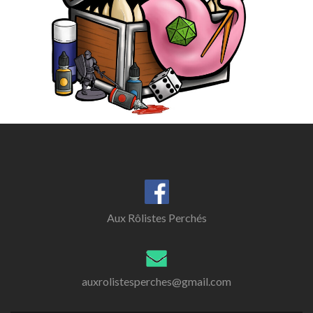
Aux Rôlistes Perchés
auxrolistesperches@gmail.com