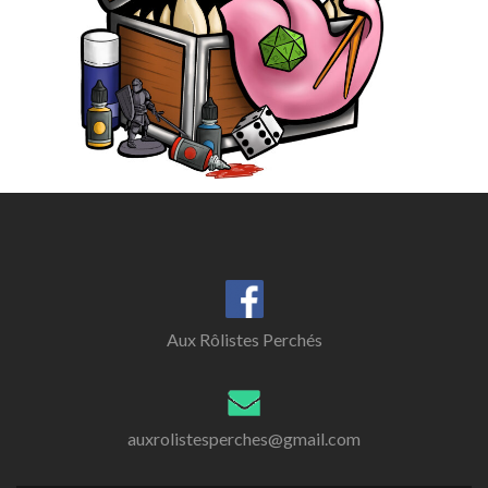
Aux Rôlistes Perchés
auxrolistesperches@gmail.com