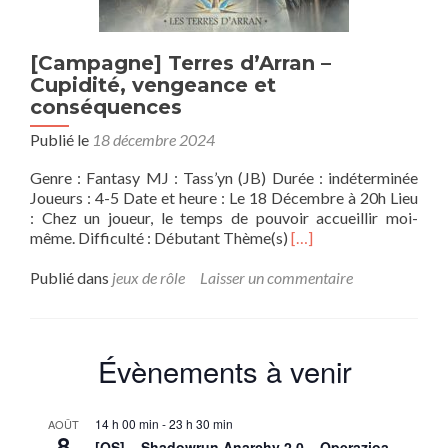
[Campagne] Terres d’Arran –
Cupidité, vengeance et
conséquences
Publié le
18 décembre 2024
Genre : Fantasy MJ : Tass’yn (JB) Durée : indéterminée
Joueurs : 4-5 Date et heure : Le 18 Décembre à 20h Lieu
: Chez un joueur, le temps de pouvoir accueillir moi-
En
même. Difficulté : Débutant Thème(s)
[…]
savoir
plus
Publié dans
jeux de rôle
Laisser un commentaire
sur[Campagne]
Terres
d’Arran
–
Évènements à venir
Cupidité,
vengeance
et
14 h 00 min
-
23 h 30 min
AOÛT
conséquences
8
[OS] – Shadowrun Anarchy 2.0 – Operazioa