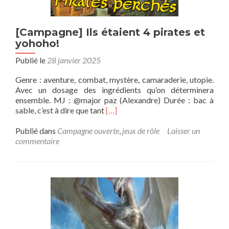
[Campagne] Ils étaient 4 pirates et
yohoho!
Publié le
28 janvier 2025
Genre : aventure, combat, mystère, camaraderie, utopie.
Avec un dosage des ingrédients qu’on déterminera
ensemble. MJ : @major paz (Alexandre) Durée : bac à
En
sable, c’est à dire que tant
[…]
savoir
plus
Publié dans
Campagne ouverte
,
jeux de rôle
Laisser un
sur[Campagne]
commentaire
Ils
étaient
4
pirates
et
yohoho!