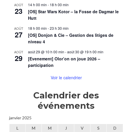
14 h 00 min
-
18 h 00 min
AOÛT
23
[OS] Star Wars Kotor – la Fosse de Dagmar le
Hutt
18 h 00 min
-
23 h 30 min
AOÛT
27
[OS] Donjon & Cie – Gestion des litiges de
niveau 4
août 29 @ 10 h 00 min
-
août 30 @ 19 h 00 min
AOÛT
29
[Evenement] Olor’on on joue 2026 –
participation
Voir le calendrier
Calendrier des
événements
janvier 2025
L
M
M
J
V
S
D