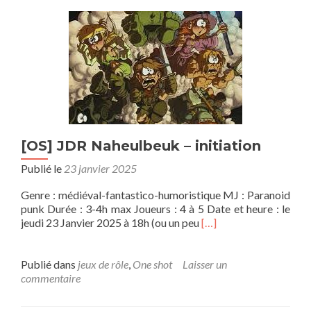
of
Legends
–
Les
miroirs
brisés
de
Zaun
[OS] JDR Naheulbeuk – initiation
Publié le
23 janvier 2025
Genre : médiéval-fantastico-humoristique MJ : Paranoid
punk Durée : 3-4h max Joueurs : 4 à 5 Date et heure : le
En
jeudi 23 Janvier 2025 à 18h (ou un peu
[…]
savoir
plus
sur[OS]
Publié dans
jeux de rôle
,
One shot
Laisser un
JDR
commentaire
Naheulbeuk
–