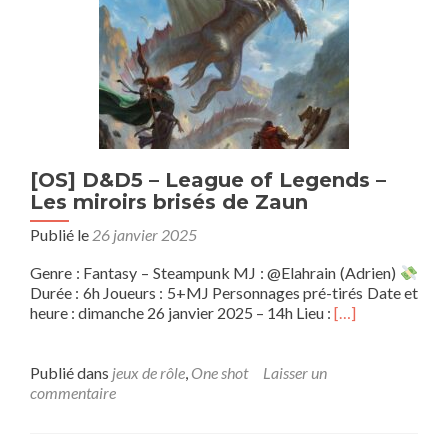
[OS] D&D5 – League of Legends –
Les miroirs brisés de Zaun
Publié le
26 janvier 2025
Genre : Fantasy – Steampunk MJ : @Elahrain (Adrien)
Durée : 6h Joueurs : 5+MJ Personnages pré-tirés Date et
En
heure : dimanche 26 janvier 2025 – 14h Lieu :
[…]
savoir
plus
sur[OS]
Publié dans
jeux de rôle
,
One shot
Laisser un
D&D5
commentaire
–
League