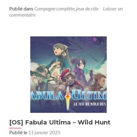
savoir
plus
Publié dans
Campagne complète
,
jeux de rôle
Laisser un
sur[Campagne]
commentaire
Monsterhearts
[OS] Fabula Ultima – Wild Hunt
Publié le
11 janvier 2025