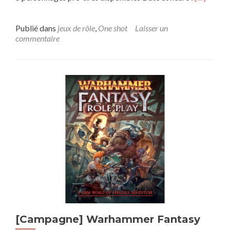
savoir
plus
sur[OS]
Publié dans
jeux de rôle
,
One shot
Laisser un
JDR
commentaire
Coriolis
(SF
mystique)
–
partie
découver
[Campagne] Warhammer Fantasy