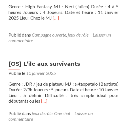
Genre : High Fantasy MJ : Neri (Julien) Durée : 4 à 5
heures Joueurs : 4 Joueurs. Date et heure : 11 Janvier
En
2025 Lieu : Chez le MJ
[…]
savoir
plus
sur[OS]
Publié dans
Campagne ouverte
,
jeux de rôle
Laisser un
Fabula
commentaire
Ultima
–
Wild
Hunt
[OS] L’île aux survivants
Publié le
10 janvier 2025
Genre : JDR / jeu de plateau MJ : @taopatalo (Baptiste)
Durée : 2/3h Joueurs : 5 joueurs Date et heure : 10 Janvier
Lieu : à définir Difficulté : très simple idéal pour
En
débutants ou les
[…]
savoir
plus
Publié dans
jeux de rôle
,
One shot
Laisser un
sur[OS]
commentaire
L’île