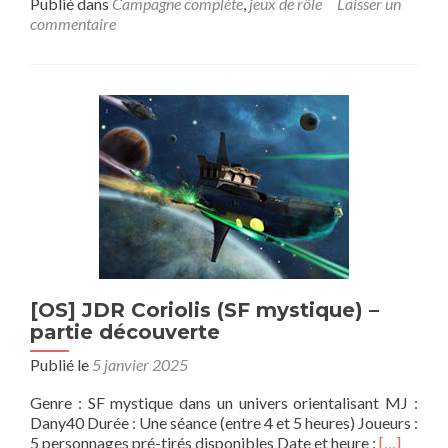
plus
Publié dans
Campagne complète
,
jeux de rôle
Laisser un
sur[Campagne]
commentaire
Donjon
de
Naheulbeuk-
A
l’aventure
compagnons
[OS] JDR Coriolis (SF mystique) –
partie découverte
Publié le
5 janvier 2025
Genre : SF mystique dans un univers orientalisant MJ :
Dany40 Durée : Une séance (entre 4 et 5 heures) Joueurs :
En
5 personnages pré-tirés disponibles Date et heure :
[…]