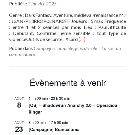
Publié le
3 janvier 2025
Genre : DarkFantasy, Aventure, médiéval/renaissance MJ
: J3AN-P13RR3 P0LNAR3FF Joueurs : 5 max Fréquence
: entre 1 et 2 séances par mois Lieu : PauDifficulté
: Débutant, ConfirméThème sensible : tout type de
En
violenceOutils de sécurité : Xcard
[…]
savoir
Publié dans
Campagne complète
,
jeux de rôle
Laisser un
plus
commentaire
sur[Campagne]
Warhammer
Fantasy
Évènements à venir
14 h 00 min
-
23 h 30 min
AOÛT
8
[OS] – Shadowrun Anarchy 2.0 – Operazioa
Xingar
8 h 00 min
-
17 h 00 min
AOÛT
23
[Campagne] Brancalonia