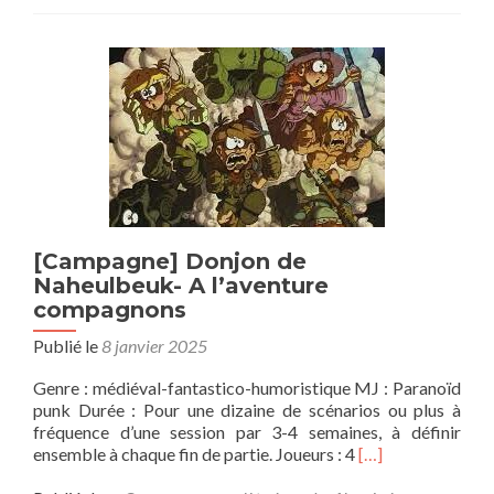
aux
survivants
[Campagne] Donjon de
Naheulbeuk- A l’aventure
compagnons
Publié le
8 janvier 2025
Genre : médiéval-fantastico-humoristique MJ : Paranoïd
punk Durée : Pour une dizaine de scénarios ou plus à
fréquence d’une session par 3-4 semaines, à définir
En
ensemble à chaque fin de partie. Joueurs : 4
[…]
savoir