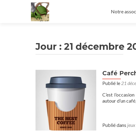
Aller
au
Notre assoc
contenu
principal
Jour :
21 décembre 2
Café Perc
Publié le
21 déc
C’est l’occasio
autour d’un café,
Publié dans
jeux