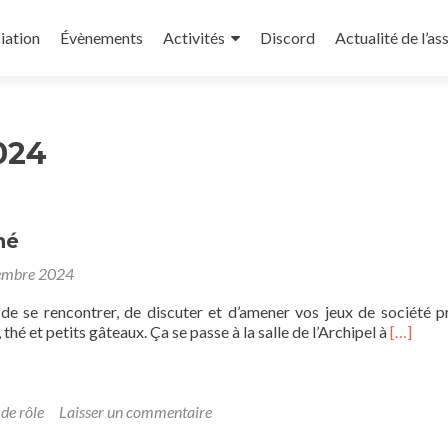
iation
Évènements
Activités
Discord
Actualité de l’as
024
hé
embre 2024
n de se rencontrer, de discuter et d’amener vos jeux de société p
En
 thé et petits gâteaux. Ça se passe à la salle de l’Archipel à
[…]
savoir
plus
surCafé
Perché
 de rôle
Laisser un commentaire