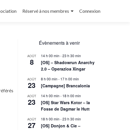
sociation
Réservé à nos membres
Connexion
Évènements à venir
14 h 00 min
-
23 h 30 min
AOÛT
8
[OS] – Shadowrun Anarchy
2.0 – Operazioa Xingar
8 h 00 min
-
17 h 00 min
AOÛT
23
[Campagne] Brancalonia
référés
14 h 00 min
-
18 h 00 min
AOÛT
23
[OS] Star Wars Kotor – la
Fosse de Dagmar le Hutt
18 h 00 min
-
23 h 30 min
AOÛT
27
[OS] Donjon & Cie –