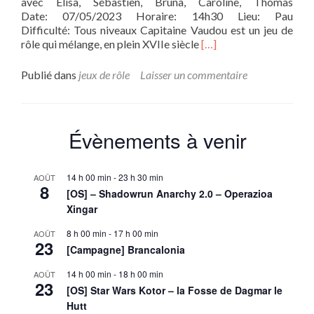
avec Elisa, Sébastien, Bruna, Caroline, Thomas
Date: 07/05/2023 Horaire: 14h30 Lieu: Pau
Difficulté: Tous niveaux Capitaine Vaudou est un jeu de
En
rôle qui mélange, en plein XVIIe siècle
[…]
savoir
plus
Publié dans
jeux de rôle
Laisser un commentaire
sur(Campagne)
Capitaine
Vaudou
–
Évènements à venir
The
House
of
14 h 00 min
-
23 h 30 min
AOÛT
the
8
[OS] – Shadowrun Anarchy 2.0 – Operazioa
Rising
Xingar
Moon
8 h 00 min
-
17 h 00 min
AOÛT
23
[Campagne] Brancalonia
14 h 00 min
-
18 h 00 min
AOÛT
23
[OS] Star Wars Kotor – la Fosse de Dagmar le
Hutt