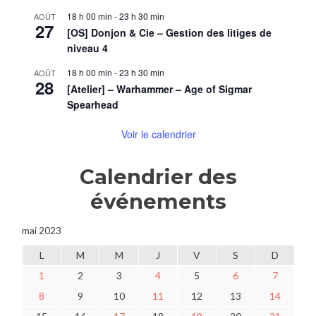
18 h 00 min
-
23 h 30 min
AOÛT
27
[OS] Donjon & Cie – Gestion des litiges de
niveau 4
18 h 00 min
-
23 h 30 min
AOÛT
28
[Atelier] – Warhammer – Age of Sigmar
Spearhead
Voir le calendrier
Calendrier des
événements
mai 2023
L
M
M
J
V
S
D
1
2
3
4
5
6
7
8
9
10
11
12
13
14