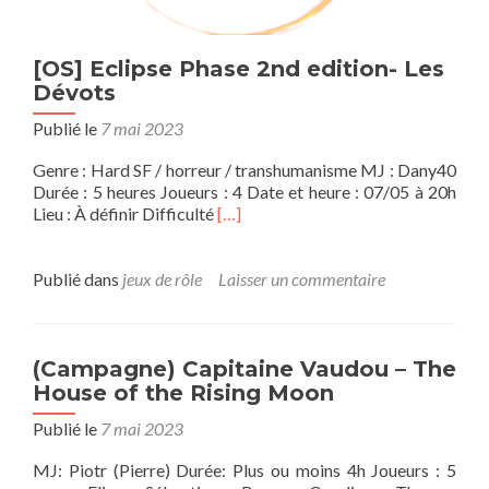
[OS] Eclipse Phase 2nd edition- Les
Dévots
Publié le
7 mai 2023
Genre : Hard SF / horreur / transhumanisme MJ : Dany40
Durée : 5 heures Joueurs : 4 Date et heure : 07/05 à 20h
En
Lieu : À définir Difficulté
[…]
savoir
plus
sur[OS]
Publié dans
jeux de rôle
Laisser un commentaire
Eclipse
Phase
2nd
edition-
(Campagne) Capitaine Vaudou – The
Les
House of the Rising Moon
Dévots
Publié le
7 mai 2023
MJ: Piotr (Pierre) Durée: Plus ou moins 4h Joueurs : 5