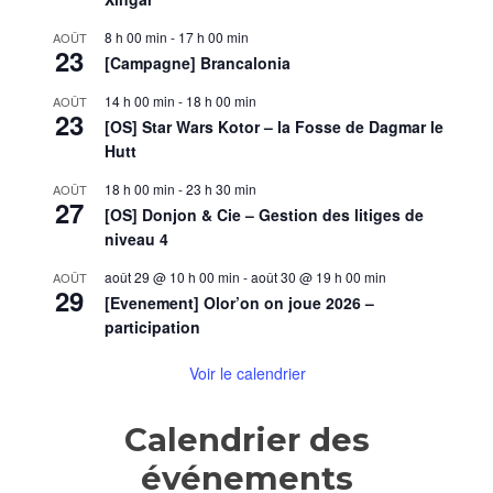
8 h 00 min
-
17 h 00 min
AOÛT
23
[Campagne] Brancalonia
14 h 00 min
-
18 h 00 min
AOÛT
23
[OS] Star Wars Kotor – la Fosse de Dagmar le
Hutt
18 h 00 min
-
23 h 30 min
AOÛT
27
[OS] Donjon & Cie – Gestion des litiges de
niveau 4
août 29 @ 10 h 00 min
-
août 30 @ 19 h 00 min
AOÛT
29
[Evenement] Olor’on on joue 2026 –
participation
Voir le calendrier
Calendrier des
événements