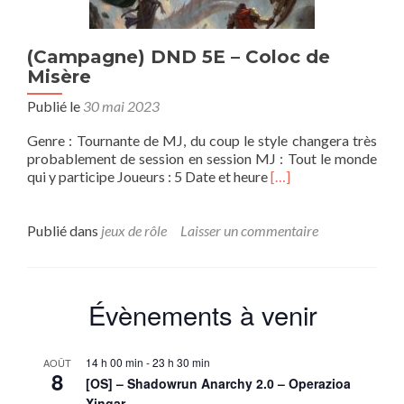
(Campagne) DND 5E – Coloc de
Misère
Publié le
30 mai 2023
Genre : Tournante de MJ, du coup le style changera très
probablement de session en session MJ : Tout le monde
En
qui y participe Joueurs : 5 Date et heure
[…]
savoir
plus
sur(Campagne)
Publié dans
jeux de rôle
Laisser un commentaire
DND
5E
–
Coloc
Évènements à venir
de
Misère
14 h 00 min
-
23 h 30 min
AOÛT
8
[OS] – Shadowrun Anarchy 2.0 – Operazioa
Xingar