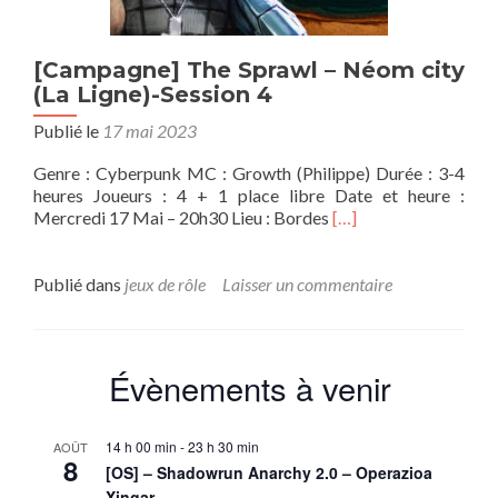
[Campagne] The Sprawl – Néom city
(La Ligne)-Session 4
Publié le
17 mai 2023
Genre : Cyberpunk MC : Growth (Philippe) Durée : 3-4
heures Joueurs : 4 + 1 place libre Date et heure :
En
Mercredi 17 Mai – 20h30 Lieu : Bordes
[…]
savoir
plus
sur[Campagne]
Publié dans
jeux de rôle
Laisser un commentaire
The
Sprawl
–
Néom
Évènements à venir
city
(La
Ligne)-
14 h 00 min
-
23 h 30 min
AOÛT
Session
8
[OS] – Shadowrun Anarchy 2.0 – Operazioa
4
Xingar