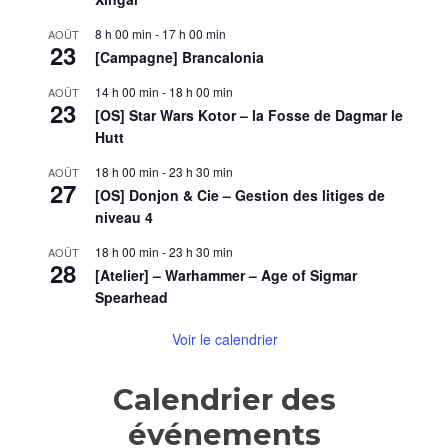
8 h 00 min
-
17 h 00 min
AOÛT
23
[Campagne] Brancalonia
14 h 00 min
-
18 h 00 min
AOÛT
23
[OS] Star Wars Kotor – la Fosse de Dagmar le
Hutt
18 h 00 min
-
23 h 30 min
AOÛT
27
[OS] Donjon & Cie – Gestion des litiges de
niveau 4
18 h 00 min
-
23 h 30 min
AOÛT
28
[Atelier] – Warhammer – Age of Sigmar
Spearhead
Voir le calendrier
Calendrier des
événements