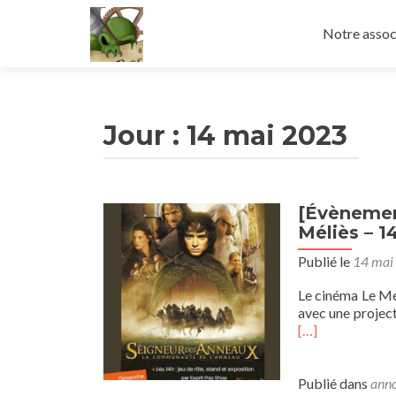
Aller
au
Notre assoc
contenu
principal
Jour :
14 mai 2023
[Évènement
Méliès – 1
Publié le
14 mai
Le cinéma Le Mé
avec une projec
[…]
Publié dans
anno