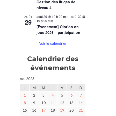
en
Gestion des litiges de
Terre
niveau 4
du
Milieu
août 29 @ 10 h 00 min
-
août 30 @
AOÛT
29
19 h 00 min
au
[Evenement] Olor’on on
cinéma
le
joue 2026 – participation
Méliès
–
Voir le calendrier
14/05/2023
à
Calendrier des
14h
événements
mai 2023
L
M
M
J
V
S
D
1
2
3
4
5
6
7
8
9
10
11
12
13
14
15
16
17
18
19
20
21