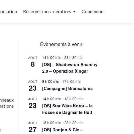
sociation
Réservé à nos membres
Connexion
Évènements à venir
14 h 00 min
-
23 h 30 min
AOÛT
8
[OS] – Shadowrun Anarchy
2.0 – Operazioa Xingar
8 h 00 min
-
17 h 00 min
AOÛT
23
[Campagne] Brancalonia
14 h 00 min
-
18 h 00 min
AOÛT
Anneaux
23
En
[OS] Star Wars Kotor – la
mations
savoir
Fosse de Dagmar le Hutt
plus
18 h 00 min
-
23 h 30 min
AOÛT
sur[Évènement]
27
Retour
[OS] Donjon & Cie –
e