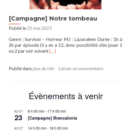
[Campagne] Notre tombeau
Publié le
25 mai 2023
Genre : Survival – Horreur MJ : Lazaraleen Durée : 1h à
2h par épisode (il y en a 12, donc possibilité d’en jouer 1
En
ou 2 par soir suivant
[…]
savoir
plus
sur[Campagne]
Publié dans
jeux de rôle
Laisser un commentaire
Notre
tombeau
Évènements à venir
8 h 00 min
-
17 h 00 min
AOÛT
23
[Campagne] Brancalonia
14 h 00 min
-
18 h 00 min
AOÛT