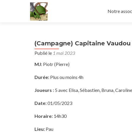
Aller
au
Notre assoc
contenu
principal
(Campagne) Capitaine Vaudou 
Publié le
1 mai 2023
MJ:
Piotr (Pierre)
Durée:
Plus ou moins 4h
Joueurs :
5 avec Elisa, Sébastien, Bruna, Caroli
Date:
01/05/2023
Horaire:
14h30
Lieu:
Pau