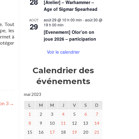
28
[Atelier] – Warhammer –
Age of Sigmar Spearhead
août 29 @ 10 h 00 min
-
août 30 @
AOÛT
e. Tout
29
19 h 00 min
pe, les
[Evenement] Olor’on on
ermet à
joue 2026 – participation
rotéger
Voir le calendrier
Calendrier des
événements
mai 2023
ion 3
→
L
M
M
J
V
S
D
1
2
3
4
5
6
7
8
9
10
11
12
13
14
15
16
17
18
19
20
21