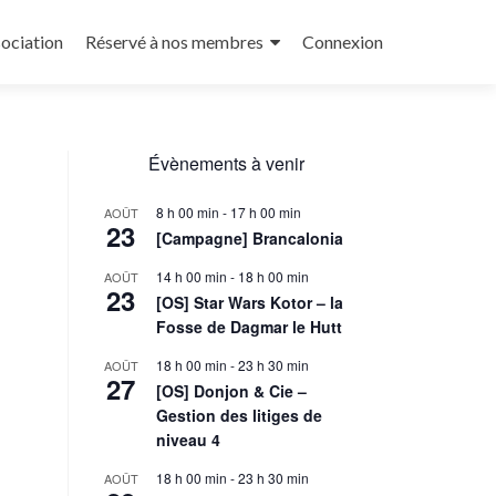
sociation
Réservé à nos membres
Connexion
Évènements à venir
8 h 00 min
-
17 h 00 min
AOÛT
23
[Campagne] Brancalonia
14 h 00 min
-
18 h 00 min
AOÛT
23
[OS] Star Wars Kotor – la
Fosse de Dagmar le Hutt
18 h 00 min
-
23 h 30 min
AOÛT
27
[OS] Donjon & Cie –
Gestion des litiges de
niveau 4
18 h 00 min
-
23 h 30 min
AOÛT