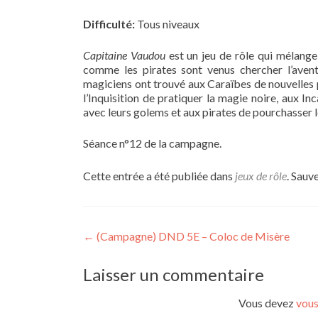
Difficulté:
Tous niveaux
Capitaine Vaudou
est un jeu de rôle qui mélange,
comme les pirates sont venus chercher l’aventu
magiciens ont trouvé aux Caraïbes de nouvelles p
l’Inquisition de pratiquer la magie noire, aux In
avec leurs golems et aux pirates de pourchasser le
Séance n°12 de la campagne.
Cette entrée a été publiée dans
jeux de rôle
. Sauv
Navigation
←
(Campagne) DND 5E – Coloc de Misère
de
Laisser un commentaire
l’article
Vous devez
vous