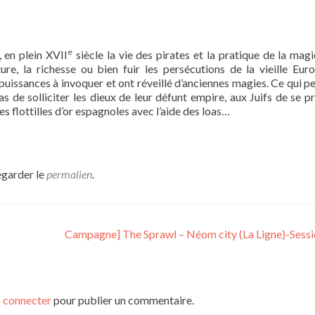
e
 en plein XVII
siècle la vie des pirates et la pratique de la magi
re, la richesse ou bien fuir les persécutions de la vieille Euro
uissances à invoquer et ont réveillé d’anciennes magies. Ce qui p
cas de solliciter les dieux de leur défunt empire, aux Juifs de se p
s flottilles d’or espagnoles avec l’aide des loas…
egarder le
permalien
.
Campagne] The Sprawl – Néom city (La Ligne)-Sess
 connecter
pour publier un commentaire.